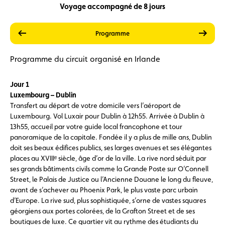
Voyage accompagné de 8 jours
précédent
suiva
Prestations
Prix
Programme
Programme du circuit organisé en Irlande
Jour 1
Luxembourg – Dublin
Transfert au départ de votre domicile vers l’aéroport de
Luxembourg. Vol Luxair pour Dublin à 12h55. Arrivée à Dublin à
13h55, accueil par votre guide local francophone et tour
panoramique de la capitale. Fondée il y a plus de mille ans, Dublin
doit ses beaux édifices publics, ses larges avenues et ses élégantes
places au XVIIIᵉ siècle, âge d’or de la ville. La rive nord séduit par
ses grands bâtiments civils comme la Grande Poste sur O’Connell
Street, le Palais de Justice ou l’Ancienne Douane le long du fleuve,
avant de s’achever au Phoenix Park, le plus vaste parc urbain
d’Europe. La rive sud, plus sophistiquée, s’orne de vastes squares
géorgiens aux portes colorées, de la Grafton Street et de ses
boutiques de luxe. Ce quartier vit au rythme des étudiants du