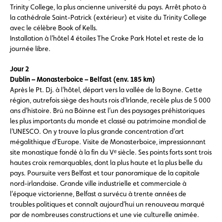
Trinity College, la plus ancienne université du pays. Arrêt photo à
la cathédrale Saint-Patrick (extérieur) et visite du Trinity College
avec le célèbre Book of Kells.
Installation à l’hôtel 4 étoiles The Croke Park Hotel et reste de la
journée libre.
Jour 2
Dublin – Monasterboice – Belfast (env. 185 km)
Après le Pt. Dj. à l’hôtel, départ vers la vallée de la Boyne. Cette
région, autrefois siège des hauts rois d’Irlande, recèle plus de 5 000
ans d’histoire. Brú na Bóinne est l’un des paysages préhistoriques
les plus importants du monde et classé au patrimoine mondial de
l’UNESCO. On y trouve la plus grande concentration d’art
mégalithique d’Europe. Visite de Monasterboice, impressionnant
site monastique fondé à la fin du Vᵉ siècle. Ses points forts sont trois
hautes croix remarquables, dont la plus haute et la plus belle du
pays. Poursuite vers Belfast et tour panoramique de la capitale
nord-irlandaise. Grande ville industrielle et commerciale à
l’époque victorienne, Belfast a survécu à trente années de
troubles politiques et connaît aujourd’hui un renouveau marqué
par de nombreuses constructions et une vie culturelle animée.