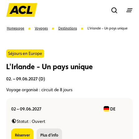
Recherche
Homepage
Voyages
Destinations
L'Irlande - Un pays unique
Recher
Séjours en Europe
L'Irlande - Un pays unique
Suggestions
02. – 09.06.2027 (D)
Carte membre
Avantages
Contrat de vente
Voyage organisé : circuit de 8 jours
Vignette
Location
02 – 09.06.2027
DE
Statut : Ouvert
réserver
Plus d’info