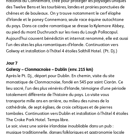
national du Connemara, créé pour protéger les paysages uniques
des Twelve Bens et les tourbières, landes et prairies ponctuées de
chênes et de bouleaux. On y trouve notamment le cerf élaphe
d’Irlande et le poney Connemara, seule race équine autochtone
du pays. Dans ce cadre romantique se dresse la Kylemore Abbey,
au pied du mont Duchruach sur les rives du Lough Pollacapul.
Aujourd’hui couvent bénédictin et internat renommé, elle est aussi
l’un des sites les plus romantiques d’Irlande. Continuation vers
Galway et installation à l’hôtel 4 étoiles Salthill Hotel. (Pt. Dj.)
Jour 7
Galway – Clonmacnoise – Dublin (env. 215 km)
Après le Pt. Dj., départ pour Dublin. En chemin, visite du site
monastique de Clonmacnoise, fondé en 545 par saint Ciarán. Ce
lieu sacré, l’un des plus vénérés d’Irlande, témoigne d’une période
totalement différente de l’histoire du pays. La visite vous
transporte mille ans en arrière, au milieu des ruines de la
cathédrale, de sept églises, de croix celtiques et de pierres
tombales. Continuation vers Dublin et installation à l’hôtel 4 étoiles
The Croke Park Hotel. Temps libre.
Le soir, vivez une soirée irlandaise inoubliable dans un pub :
musique traditionnelle, danses folkloriques et gastronomie locale