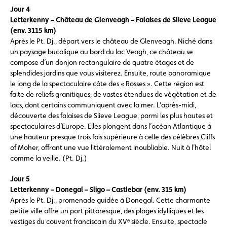
Jour 4
Letterkenny – Château de Glenveagh – Falaises de Slieve League
(env. 3115 km)
Après le Pt. Dj., départ vers le château de Glenveagh. Niché dans
un paysage bucolique au bord du lac Veagh, ce château se
compose d’un donjon rectangulaire de quatre étages et de
splendides jardins que vous visiterez. Ensuite, route panoramique
le long de la spectaculaire côte des « Rosses ». Cette région est
faite de reliefs granitiques, de vastes étendues de végétation et de
lacs, dont certains communiquent avec la mer. L’après-midi,
découverte des falaises de Slieve League, parmi les plus hautes et
spectaculaires d’Europe. Elles plongent dans l’océan Atlantique à
une hauteur presque trois fois supérieure à celle des célèbres Cliffs
of Moher, offrant une vue littéralement inoubliable. Nuit à l’hôtel
comme la veille. (Pt. Dj.)
Jour 5
Letterkenny – Donegal – Sligo – Castlebar (env. 315 km)
Après le Pt. Dj., promenade guidée à Donegal. Cette charmante
petite ville offre un port pittoresque, des plages idylliques et les
vestiges du couvent franciscain du XVᵉ siècle. Ensuite, spectacle