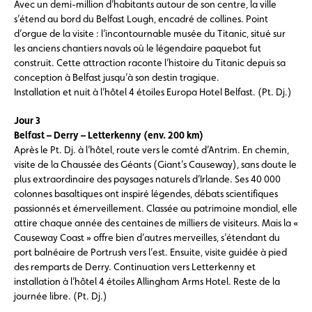
Avec un demi-million d’habitants autour de son centre, la ville
s’étend au bord du Belfast Lough, encadré de collines. Point
d’orgue de la visite : l’incontournable musée du Titanic, situé sur
les anciens chantiers navals où le légendaire paquebot fut
construit. Cette attraction raconte l’histoire du Titanic depuis sa
conception à Belfast jusqu’à son destin tragique.
Installation et nuit à l’hôtel 4 étoiles Europa Hotel Belfast. (Pt. Dj.)
Jour 3
Belfast – Derry – Letterkenny (env. 200 km)
Après le Pt. Dj. à l’hôtel, route vers le comté d’Antrim. En chemin,
visite de la Chaussée des Géants (Giant’s Causeway), sans doute le
plus extraordinaire des paysages naturels d’Irlande. Ses 40 000
colonnes basaltiques ont inspiré légendes, débats scientifiques
passionnés et émerveillement. Classée au patrimoine mondial, elle
attire chaque année des centaines de milliers de visiteurs. Mais la «
Causeway Coast » offre bien d’autres merveilles, s’étendant du
port balnéaire de Portrush vers l’est. Ensuite, visite guidée à pied
des remparts de Derry. Continuation vers Letterkenny et
installation à l’hôtel 4 étoiles Allingham Arms Hotel. Reste de la
journée libre. (Pt. Dj.)