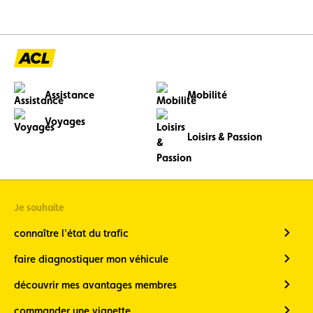
l’image
l’image
Voir
précédente
suivante
l’image
en
grand
Assistance
Mobilité
Voyages
Loisirs & Passion
Je souhaite
connaître l'état du trafic
faire diagnostiquer mon véhicule
découvrir mes avantages membres
commander une vignette