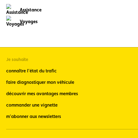
sur les
Assistance
voyages
ACL)
Voyages
Oldtimer
(soyez
informé lors
de nos
événements
autour des
Je souhaite
oldtimers)
Newsletter
connaître l'état du trafic
Vélo
(restez
faire diagnostiquer mon véhicule
informé de
l’actualité
découvrir mes avantages membres
vélo, 7 fois
par an en
commander une vignette
fin de
m'abonner aux newsletters
mois)
Newsletter
Moto
(restez