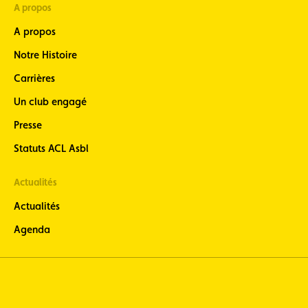
A propos
informé, 8
fois par an,
A propos
de
l’actualité
Notre Histoire
moto)
Carrières
ACL Sport
(restez informé
Un club engagé
de l’actualité du
Sport
Presse
automobile
luxembourgeois)
Statuts ACL Asbl
Actualités
Actualités
Agenda