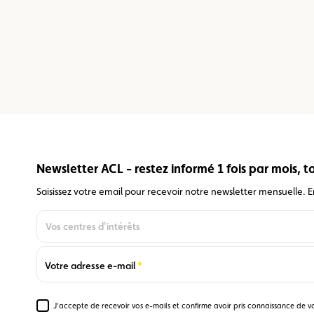
Newsletter ACL - restez informé 1 fois par mois, tou
Saisissez votre email pour recevoir notre newsletter mensuelle. En
Vos centres d'intérêts
En
option,
vous
Required
Votre adresse e-mail
pouvez
aussi
indiquer
J'accepte de recevoir vos e-mails et confirme avoir pris connaissance de v
Required