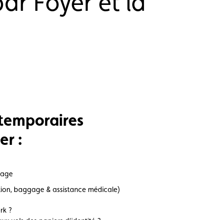
ar Foyer et la
 temporaires
er :
gage
ation, baggage & assistance médicale)
rk ?