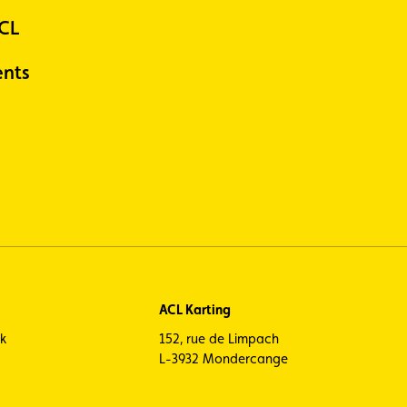
ACL
nts
ACL Karting
ck
152, rue de Limpach
L-3932 Mondercange