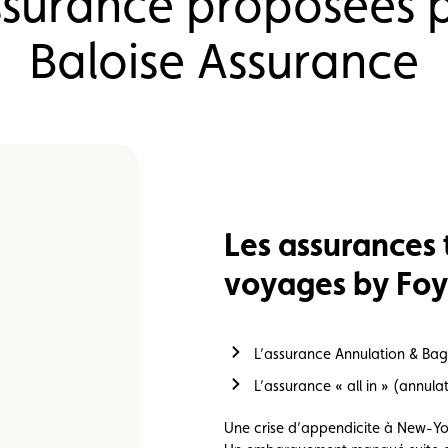
surance proposées p
e vente
Vignette
Location
Baloise Assurance
Les assurances
voyages by Foy
L’assurance Annulation & Ba
L’assurance « all in » (annul
Une crise d’appendicite à New-Yo