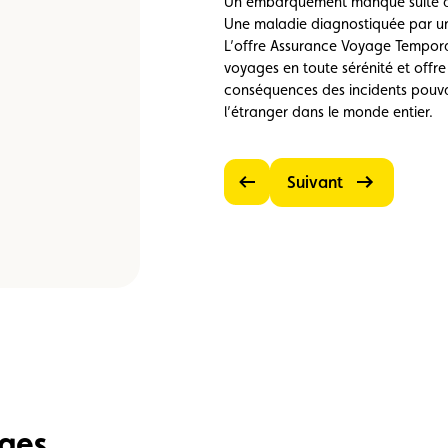
Un embarquement manqué suite aux
Une maladie diagnostiquée par un
L’offre Assurance Voyage Temporai
voyages en toute sérénité et offr
conséquences des incidents pouva
l’étranger dans le monde entier.
Suivant
Précédent
ages