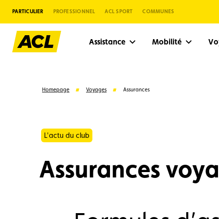
PARTICULIER
PROFESSIONNEL
ACL SPORT
COMMUNES
Assistance
Mobilité
V
Homepage
Voyages
Assurances
L'actu du club
Assurances voy
Suggestions