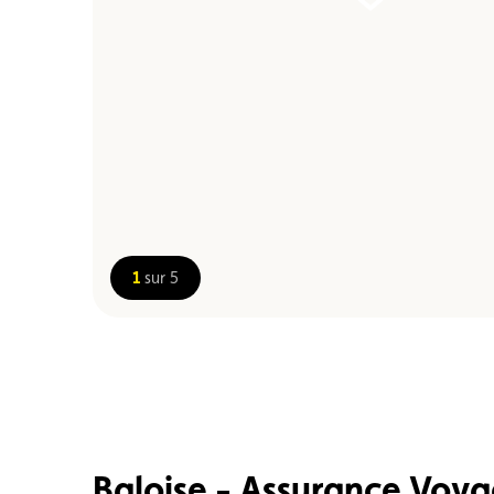
1
sur 5
Baloise - Assurance Voy