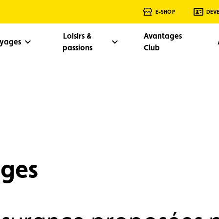
E-SHOP
DEV
Loisirs &
Avantages
oyages
passions
Club
ages