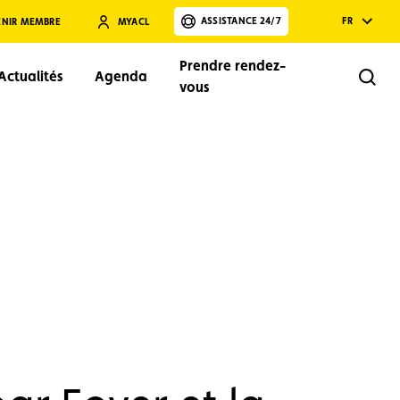
ASSISTANCE 24/7
FR
ENIR MEMBRE
MYACL
Prendre rendez-
Actualités
Agenda
Rech
vous
Rechercher