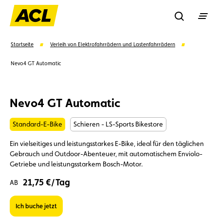
Recherche
Startseite
Verleih von Elektrofahrrädern und Lastenfahrrädern
Nevo4 GT Automatic
Suchen
Nevo4 GT Automatic
Vorschläge
Standard-E-Bike
Schieren - LS-Sports Bikestore
Mitglied
Mitgliedervorteile
Vignetten
Ein vielseitiges und leistungsstarkes E-Bike, ideal für den täglichen
Gebrauch und Outdoor-Abenteuer, mit automatischem Enviolo-
Umweltplakette
Kaufvertrag
Getriebe und leistungsstarkem Bosch-Motor.
21,75 €/Tag
AB
Ich buche jetzt