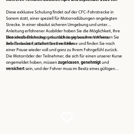
Diese exklusive Schulung findet auf der CFC-Fahrstrecke in
Sanem statt, einer speziell für Motorradübungen angelegten
Strecke. In einer absolut sicheren Umgebung und unter
Anleitung erfahrener Ausbilder haben Sie die Möglichkeit, Ihre
Motorradbeherrschung deutlich zu verbessern: Verfeinern Sie
Eine ideale Erfahrung, um unabhängig von Ihrem Niveau
Ihre Techniken, stärken Sie Ihre Reflexe und finden Sie nach
selbstbewusst Fortschritte zu machen.
einer Pause wieder voll und ganz zu Ihrem Fahrgefühl zurück.
Die Motorräder der Teilnehmer, die sich für einen unserer Kurse
angemeldet haben, müssen
zugelassen
,
genehmigt
und
versichert
sein, und der Fahrer muss im Besitz eines gültigen
Führerscheins ohne Einschränkungen sein, der ihn zum Führen
des betreffenden Fahrzeugs (Motorrad) berechtigt!