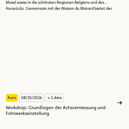
Mosel sowie in die schönsten Regionen Belgiens und des
Hunsrücks. Gemeinsam mit der Maison du Motard bietet der
ACL ein abwechslungsreiches Programm, das Sie über
kurvenreiche Strecken zu historischen Städten, eindrucksvollen
Burgen, charmanten Dörfern und durch abwechslungsreiche
Mittelgebirgslandschaften führt.
Auto
08/10/2026
+ 1 date
Workshop: Grundlagen der Achsvermessung und
Fahrwerkseinstellung