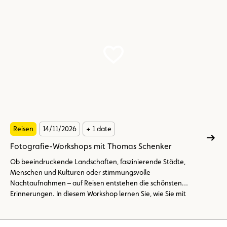
Reisen
14/11/2026
+ 1 date
Fotografie-Workshops mit Thomas Schenker
Ob beeindruckende Landschaften, faszinierende Städte,
Menschen und Kulturen oder stimmungsvolle
Nachtaufnahmen – auf Reisen entstehen die schönsten
Erinnerungen. In diesem Workshop lernen Sie, wie Sie mit
Kamera oder Smartphone außergewöhnliche Bilder
aufnehmen und die besondere Atmosphäre eines Ortes
eindrucksvoll festhalten.