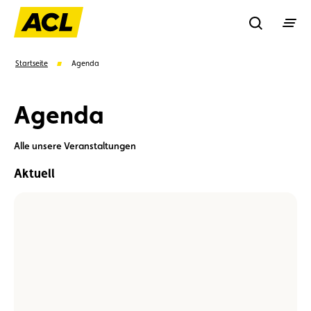
Recherche
Startseite
Agenda
Agenda
Suchen
Alle unsere Veranstaltungen
Vorschläge
Aktuell
Mitglied
Mitgliedervorteile
Vignetten
Beherrschen
Sie
Umweltplakette
Kaufvertrag
Erste
Hilfe:
Seien
Sie
handlungsbereit