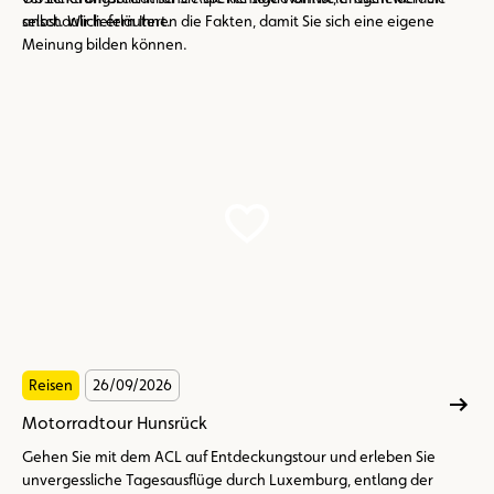
anschaulich erläutert.
selbst. Wir liefern Ihnen die Fakten, damit Sie sich eine eigene
Meinung bilden können.
Reisen
26/09/2026
Motorradtour Hunsrück
Gehen Sie mit dem ACL auf Entdeckungstour und erleben Sie
unvergessliche Tagesausflüge durch Luxemburg, entlang der