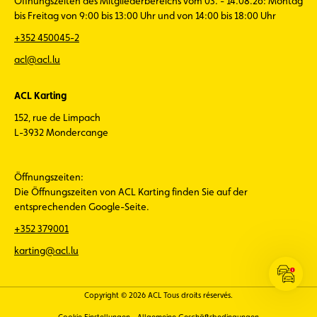
Öffnungszeiten des Mitgliederbereichs vom 03. - 14.08.26: Montag
bis Freitag von 9:00 bis 13:00 Uhr und von 14:00 bis 18:00 Uhr
+352 450045-2
acl@acl.lu
ACL Karting
152, rue de Limpach
L-3932 Mondercange
Öffnungszeiten:
Die Öffnungszeiten von ACL Karting finden Sie auf der
entsprechenden Google-Seite.
+352 379001
karting@acl.lu
Verkehr
öffnen
Copyright © 2026 ACL Tous droits réservés.